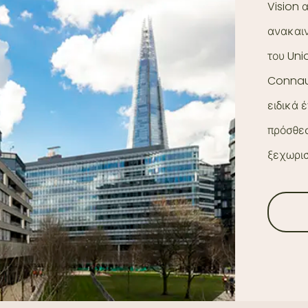
Vision 
ανακαιν
του Uni
Connaug
ειδικά 
πρόσθεσ
ξεχωρισ