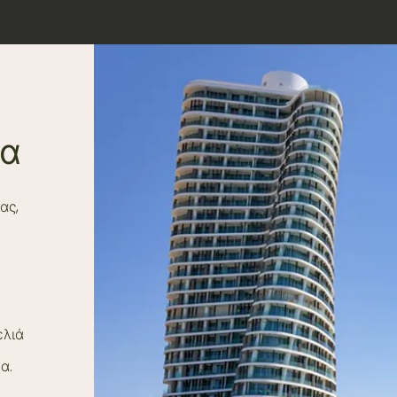
να
ας,
ελιά
α.